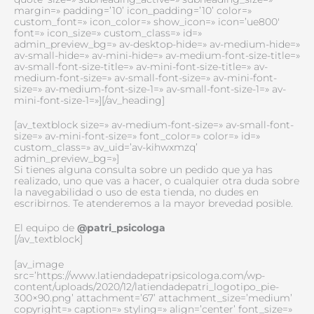
margin=» padding=’10’ icon_padding=’10’ color=»
custom_font=» icon_color=» show_icon=» icon=’ue800′
font=» icon_size=» custom_class=» id=»
admin_preview_bg=» av-desktop-hide=» av-medium-hide=»
av-small-hide=» av-mini-hide=» av-medium-font-size-title=»
av-small-font-size-title=» av-mini-font-size-title=» av-
medium-font-size=» av-small-font-size=» av-mini-font-
size=» av-medium-font-size-1=» av-small-font-size-1=» av-
mini-font-size-1=»][/av_heading]
[av_textblock size=» av-medium-font-size=» av-small-font-
size=» av-mini-font-size=» font_color=» color=» id=»
custom_class=» av_uid=’av-kihwxmzq’
admin_preview_bg=»]
Si tienes alguna consulta sobre un pedido que ya has
realizado, uno que vas a hacer, o cualquier otra duda sobre
la navegabilidad o uso de esta tienda, no dudes en
escribirnos. Te atenderemos a la mayor brevedad posible.
El equipo de
@patri_psicologa
[/av_textblock]
[av_image
src=’https://www.latiendadepatripsicologa.com/wp-
content/uploads/2020/12/latiendadepatri_logotipo_pie-
300×90.png’ attachment=’67’ attachment_size=’medium’
copyright=» caption=» styling=» align=’center’ font_size=»