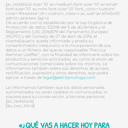
[av_textblock size=’10’ av-medium-font-size=’10’ av-small-
font-size=’10’ av-mini-font-size=’10’ font_color=’custom’
color=’#444444′ id=» custom_class=» av_uid=’av-kihx5o05′
admin_preview_bg=»]
De acuerdo con lo establecido por la Ley Orgánica de
Protección de datos 3/2018 del 5 de diciembre y el
Reglamento (UE) 2016/679 del Parlamento Europeo
(RGPD) y del Consejo de 27 de abril de 2016, el
cliente/usuario queda informado y presta su
consentimiento inequívoco a la incorporación de sus
datos a un fichero del que es responsable “Patricia
Ramírez Loeffler”, con la finalidad de informarle sobre los
productos y servicios solicitados, así como el envío de
comunicaciones comerciales sobre los mismos. Le
informamos también sobre sus derechos de acceso,
rectificación, supresión y otros derechos, que podrá
ejercer a través de
legal@patripsicologa.com
Le informamos también que los datos personales
suministrados no serán cedidos ni comunicados, ni
siquiera para su conservación, a terceras personas.
[/av_textblock]
[/av_two_third]
«¿QUÉ VAS A HACER HOY PARA