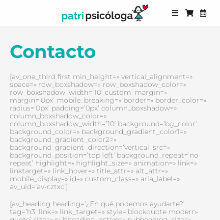
Ir
Bars
Shoppin
Cale
al
cart
alt
contenido
Contacto
[av_one_third first min_height=» vertical_alignment=»
space=» row_boxshadow=» row_boxshadow_color=»
row_boxshadow_width=’10’ custom_margin=»
margin=’0px’ mobile_breaking=» border=» border_color=»
radius=’0px’ padding=’0px’ column_boxshadow=»
column_boxshadow_color=»
column_boxshadow_width=’10’ background=’bg_color’
background_color=» background_gradient_color1=»
background_gradient_color2=»
background_gradient_direction=’vertical’ src=»
background_position=’top left’ background_repeat=’no-
repeat’ highlight=» highlight_size=» animation=» link=»
linktarget=» link_hover=» title_attr=» alt_attr=»
mobile_display=» id=» custom_class=» aria_label=»
av_uid=’av-cztxc’]
[av_heading heading=’¿En qué podemos ayudarte?’
tag=’h3′ link=» link_target=» style=’blockquote modern-
quote’ size=» subheading_active=» subheading_size=»