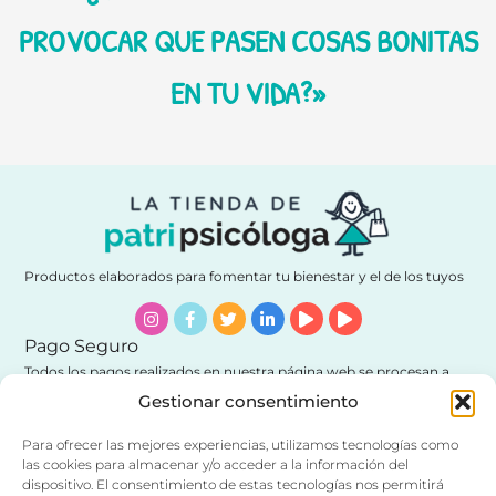
PROVOCAR QUE PASEN COSAS BONITAS
EN TU VIDA?»
Productos elaborados para fomentar tu bienestar y el de los tuyos
Instagram
Facebook-
Twitter
Linkedin-
Play
Play
f
in
Pago Seguro
Todos los pagos realizados en nuestra página web se procesan a
través canales seguros
Gestionar consentimiento
Para ofrecer las mejores experiencias, utilizamos tecnologías como
las cookies para almacenar y/o acceder a la información del
Contacto y soporte
dispositivo. El consentimiento de estas tecnologías nos permitirá