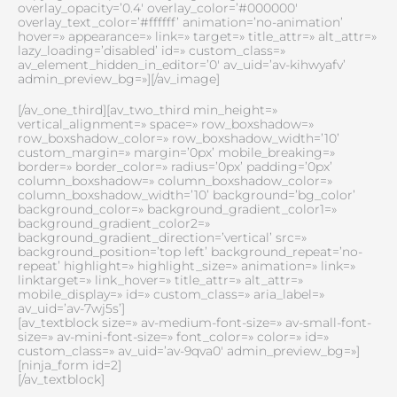
overlay_opacity=’0.4′ overlay_color=’#000000′
overlay_text_color=’#ffffff’ animation=’no-animation’
hover=» appearance=» link=» target=» title_attr=» alt_attr=»
lazy_loading=’disabled’ id=» custom_class=»
av_element_hidden_in_editor=’0′ av_uid=’av-kihwyafv’
admin_preview_bg=»][/av_image]
[/av_one_third][av_two_third min_height=»
vertical_alignment=» space=» row_boxshadow=»
row_boxshadow_color=» row_boxshadow_width=’10’
custom_margin=» margin=’0px’ mobile_breaking=»
border=» border_color=» radius=’0px’ padding=’0px’
column_boxshadow=» column_boxshadow_color=»
column_boxshadow_width=’10’ background=’bg_color’
background_color=» background_gradient_color1=»
background_gradient_color2=»
background_gradient_direction=’vertical’ src=»
background_position=’top left’ background_repeat=’no-
repeat’ highlight=» highlight_size=» animation=» link=»
linktarget=» link_hover=» title_attr=» alt_attr=»
mobile_display=» id=» custom_class=» aria_label=»
av_uid=’av-7wj5s’]
[av_textblock size=» av-medium-font-size=» av-small-font-
size=» av-mini-font-size=» font_color=» color=» id=»
custom_class=» av_uid=’av-9qva0′ admin_preview_bg=»]
[ninja_form id=2]
[/av_textblock]